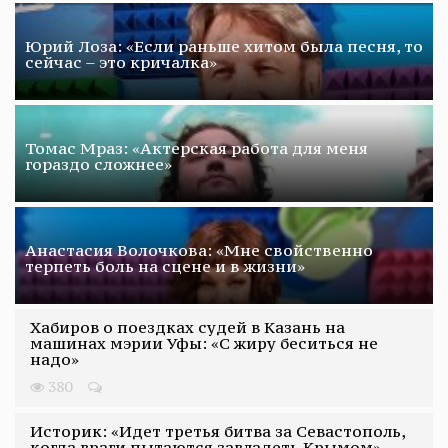
Юрий Лоза: «Если раньше хитом была песня, то
сейчас – это кричалка»
Томас Мраз: «Актерская работа для меня
гораздо сложнее»
Анастасия Волочкова: «Мне свойственно
терпеть боль на сцене и в жизни»
Хабиров о поездках судей в Казань на
машинах мэрии Уфы: «С жиру беситься не
надо»
380
Историк: «Идет третья битва за Севастополь,
когда враги пытаются завладеть Крымом»