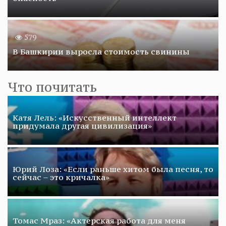
579
В Башкирии выросла стоимость свинины
Что почитать
Катя Лель: «Искусственный интеллект
придумала другая цивилизация»
Юрий Лоза: «Если раньше хитом была песня, то
сейчас – это кричалка»
Томас Мраз: «Актерская работа для меня