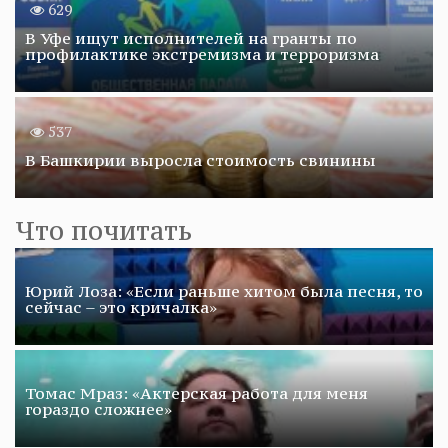
629
В Уфе ищут исполнителей на гранты по
профилактике экстремизма и терроризма
537
В Башкирии выросла стоимость свинины
Что почитать
Юрий Лоза: «Если раньше хитом была песня, то
сейчас – это кричалка»
Томас Мраз: «Актерская работа для меня
гораздо сложнее»