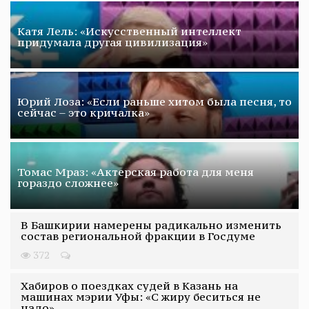
Катя Лель: «Искусственный интеллект
придумала другая цивилизация»
Юрий Лоза: «Если раньше хитом была песня, то
сейчас – это кричалка»
Томас Мраз: «Актерская работа для меня
гораздо сложнее»
В Башкирии намерены радикально изменить
состав региональной фракции в Госдуме
372
Хабиров о поездках судей в Казань на
машинах мэрии Уфы: «С жиру беситься не
надо»