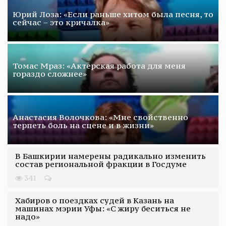
Юрий Лоза: «Если раньше хитом была песня, то
сейчас – это кричалка»
Томас Мраз: «Актерская работа для меня
гораздо сложнее»
Анастасия Волочкова: «Мне свойственно
терпеть боль на сцене и в жизни»
В Башкирии намерены радикально изменить
состав региональной фракции в Госдуме
341
Хабиров о поездках судей в Казань на
машинах мэрии Уфы: «С жиру беситься не
надо»