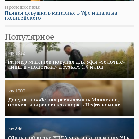
Происшествия
Пьяная девушка в магазине в Уфе напала на
полицейского
Популярное
1512
Ратмир Мавлиев покупал для Уфы «золотые»
липы и «подогнал» друзьям 1,9 млрд
1000
Депутат пообещал раскулачить Мавлиева,
прихватизировавшего парк в Нефтекамске
846
Сбитые обломки БПЛА упали на промзону Уфы