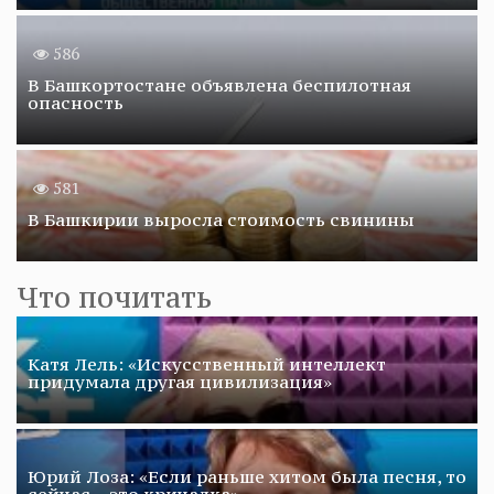
586
В Башкортостане объявлена беспилотная
опасность
581
В Башкирии выросла стоимость свинины
Что почитать
Катя Лель: «Искусственный интеллект
придумала другая цивилизация»
Юрий Лоза: «Если раньше хитом была песня, то
сейчас – это кричалка»