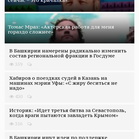
Томас Мраз: «Актерская работа для меня
гораздо сложнее»
В Башкирии намерены радикально изменить
состав региональной фракции в Госдуме
359
Хабиров о поездках судей в Казань на
машинах мэрии Уфы: «С жиру беситься не
надо»
430
Историк: «Идет третья битва за Севастополь,
когда враги пытаются завладеть Крымом»
316
В Башкирии ищут идеи по поддержке