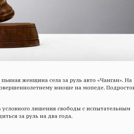
 пьяная женщина села за руль авто «Чанган». На
есовершеннолетнему юноше на мопеде. Подросто
да условного лишения свободы с испытательным
иться за руль на два года.