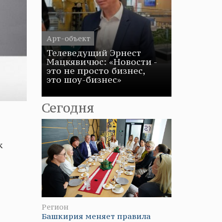
Арт-объект
Телеведущий Эрнест
Мацкявичюс: «Новости -
это не просто бизнес,
это шоу-бизнес»
Сегодня
к
Регион
Башкирия меняет правила