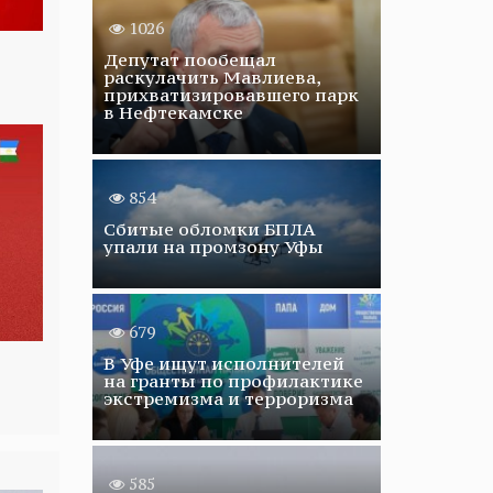
1026
Депутат пообещал
раскулачить Мавлиева,
прихватизировавшего парк
в Нефтекамске
854
Сбитые обломки БПЛА
упали на промзону Уфы
679
В Уфе ищут исполнителей
на гранты по профилактике
экстремизма и терроризма
585