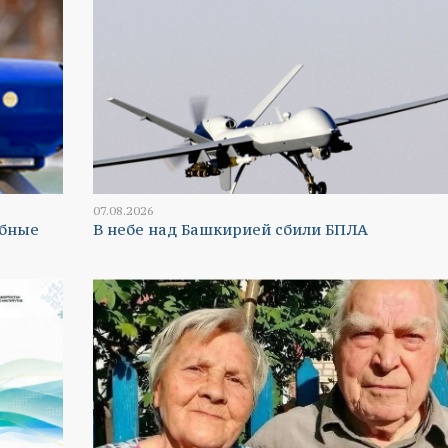
07.08.2026
абные
В небе над Башкирией сбили БПЛА