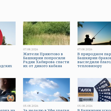
07.08.2026
07.08.2026
Жители Приютово в
В природном па
Башкирии попросили
Башкирии брако
Радия Хабирова спасти
выследили благо
одских
их от дикого кабана
тепловизору
05.08.2026
05.08.2026
ерка на
За неделю в Уфе ураган
В Башкирии уско