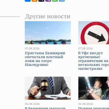
Другие новости
07.08.2026
07.08.2026
Приставы Башкирии
В Уфе введут
опечатали платный
временные
пляж на озере
ограничения на
Ильмурзино
нескольких гор
магистралях
06.08.2026
06.08.2026
В Башкирии закрыли
Пьяная пенсион