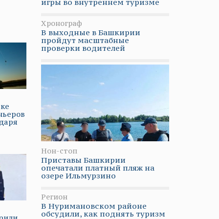
игры во внутреннем туризме
Хронограф
В выходные в Башкирии
пройдут масштабные
проверки водителей
рке
ньеров
даря
Нон-стоп
Приставы Башкирии
опечатали платный пляж на
озере Ильмурзино
Регион
В Нуримановском районе
обсудили, как поднять туризм
рили