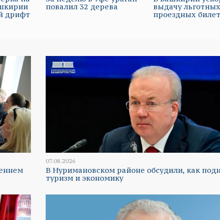
ашкирии
повалил 32 дерева
выдачу льготны
й дрифт
проездных биле
07.08.2026
реннем
В Нуримановском районе обсудили, как под
туризм и экономику