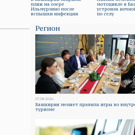
пляж на озере
мотоцикле в Б
Ильмурзино после
устроила ночно
вспышки инфекции
по селу
Регион
07.08.2026
Башкирия меняет правила игры во внут
туризме