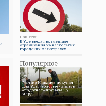
Нон-стоп
В Уфе введут временные
ор
ограничения на нескольких
городских магистралях
Популярное
1526
Ратмир Мавлиев покупал
для Уфы «золотые» липы и
«подогнал» друзьям 1,9
млрд