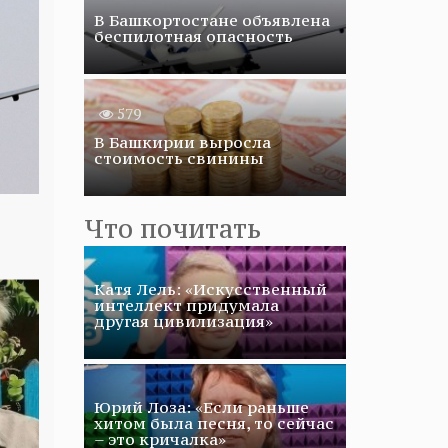
В Башкортостане объявлена
беспилотная опасность
579
В Башкирии выросла
стоимость свинины
Что почитать
Катя Лель: «Искусственный
интеллект придумала
другая цивилизация»
Юрий Лоза: «Если раньше
хитом была песня, то сейчас
– это кричалка»