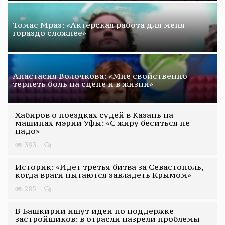
Томас Мраз: «Актерская работа для меня
гораздо сложнее»
Анастасия Волочкова: «Мне свойственно
терпеть боль на сцене и в жизни»
Хабиров о поездках судей в Казань на
машинах мэрии Уфы: «С жиру беситься не
надо»
393
Историк: «Идет третья битва за Севастополь,
когда враги пытаются завладеть Крымом»
285
В Башкирии ищут идеи по поддержке
застройщиков: в отрасли назрели проблемы