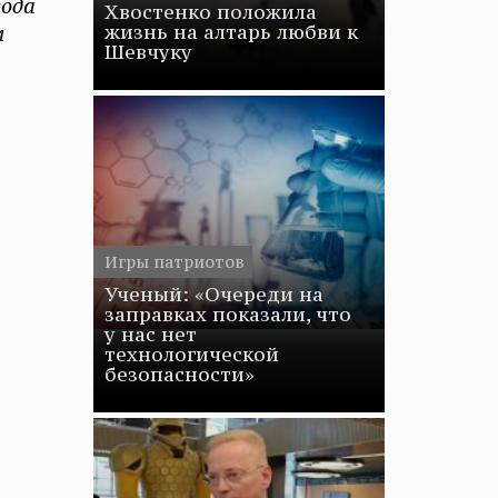
года
Хвостенко положила
м
жизнь на алтарь любви к
Шевчуку
Игры патриотов
Ученый: «Очереди на
заправках показали, что
у нас нет
технологической
безопасности»