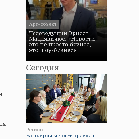
Арт-объект
Телеведущий Эрнест
Мацкявичюс: «Новости -
это не просто бизнес,
это шоу-бизнес»
Сегодня
й
ня
Регион
Башкирия меняет правила