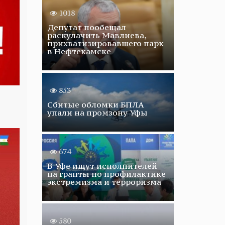
1018
Депутат пообещал
раскулачить Мавлиева,
прихватизировавшего парк
в Нефтекамске
853
Сбитые обломки БПЛА
упали на промзону Уфы
674
В Уфе ищут исполнителей
на гранты по профилактике
экстремизма и терроризма
580