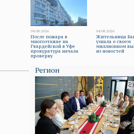
04.08.2026
04.08.2026
После пожара в
Жительница Б
многоэтажке на
узнала о своем
Гвардейской в Уфе
миллионном в
прокуратура начала
из новостей
проверку
Регион