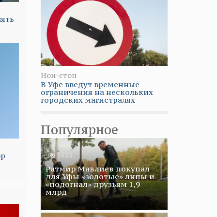
нять
Нон-стоп
В Уфе введут временные
ограничения на нескольких
городских магистралях
Популярное
1523
ор
Ратмир Мавлиев покупал
для Уфы «золотые» липы и
«подогнал» друзьям 1,9
млрд