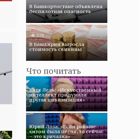
В Башкортостане объявлена
беспилотная опасность
578
В Башкирии выросла
стоимость свинины
Что почитать
Катя Лель: «Искусственный
интеллект придумала
другая цивилизация»
Юрий Лоза: «Если раньше
хитом была песня, то сейчас
– это кричалка»