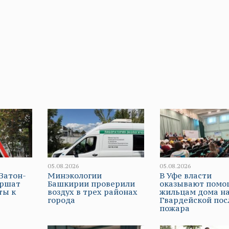
05.08.2026
05.08.2026
Затон-
Минэкологии
В Уфе власти
ершат
Башкирии проверили
оказывают помо
ты к
воздух в трех районах
жильцам дома н
города
Гвардейской пос
пожара