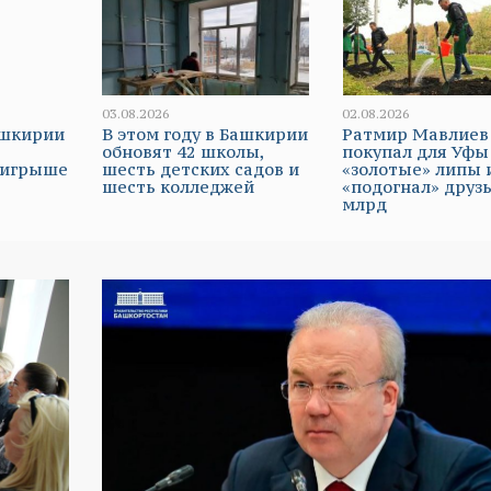
03.08.2026
02.08.2026
ашкирии
В этом году в Башкирии
Ратмир Мавлиев
обновят 42 школы,
покупал для Уфы
ыигрыше
шесть детских садов и
«золотые» липы 
шесть колледжей
«подогнал» друзь
млрд