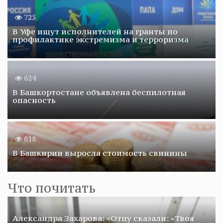
725
В Уфе ищут исполнителей на гранты по
профилактике экстремизма и терроризма
624
В Башкортостане объявлена беспилотная
опасность
618
В Башкирии выросла стоимость свинины
Что почитать
Александра Захарова: «Отцу сказали: «Твоя