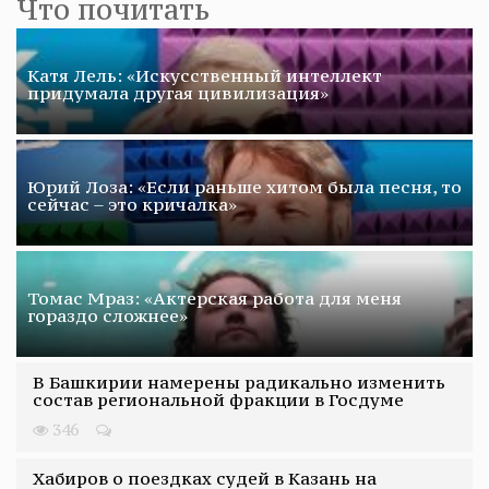
Что почитать
Катя Лель: «Искусственный интеллект
придумала другая цивилизация»
Юрий Лоза: «Если раньше хитом была песня, то
сейчас – это кричалка»
Томас Мраз: «Актерская работа для меня
гораздо сложнее»
В Башкирии намерены радикально изменить
состав региональной фракции в Госдуме
346
Хабиров о поездках судей в Казань на